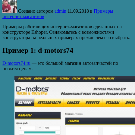
Создано автором
admin
11.09.2018
в
Примеры
интернет-магазинов
Примеры работающих интернет-магазинов сделанных на
конструкторе Eshoper. Ознакомьтесь с возможностями
конструктора на реальных примерах прежде чем его выбрать.
Пример 1: d-motors74
D-motors74.ru
— это большой магазин автозапчастей по
низким ценам.