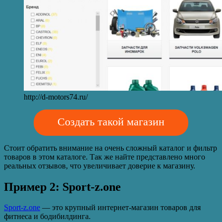
http://d-motors74.ru/
Создать такой магазин
Стоит обратить внимание на очень сложный каталог и фильтр
товаров в этом каталоге. Так же найте представлено много
реальных отзывов, что увеличивает доверие к магазину.
Пример 2: Sport-z.one
Sport-z.one
— это крупный интернет-магазин товаров для
фитнеса и бодибилдинга.